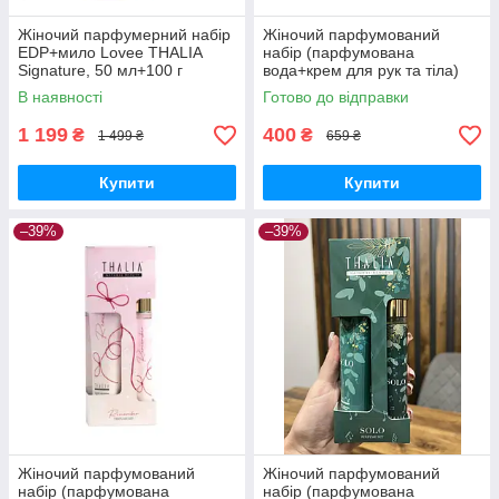
Жіночий парфумерний набір
Жіночий парфумований
EDP+мило Lovee THALIA
набір (парфумована
Signature, 50 мл+100 г
вода+крем для рук та тіла)
(Giorgio Armani - SI)
THALIA Kiss Land, 35/50 мл
В наявності
Готово до відправки
(CAROLINA HERRERA -
GOOD GIRL)
1 199
400
₴
₴
1 499 ₴
659 ₴
Купити
Купити
–39%
–39%
Жіночий парфумований
Жіночий парфумований
набір (парфумована
набір (парфумована