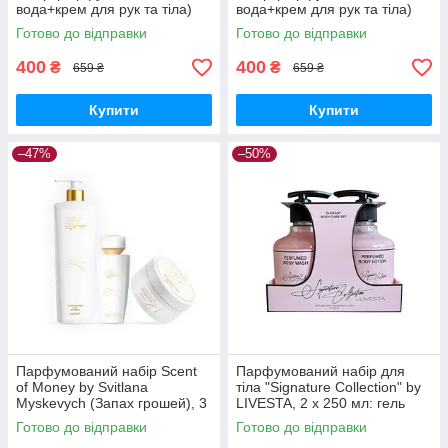
вода+крем для рук та тіла)
вода+крем для рук та тіла)
THALIA Remember, 35/50 мл
THALIA Solo, 35/50 мл
Готово до відправки
Готово до відправки
(LACOSTE - POUR FEMME)
(GIORGIO ARMANI - MY WAY)
400
400
₴
₴
659 ₴
659 ₴
Купити
Купити
–47%
–50%
Парфумований набір Scent
Парфумований набір для
of Money by Svitlana
тіла "Signature Collection" by
Myskevych (Запах грошей), 3
LIVESTA, 2 х 250 мл: гель
од
для душу та крем для тіла
Готово до відправки
Готово до відправки
(аромат Імператриці)