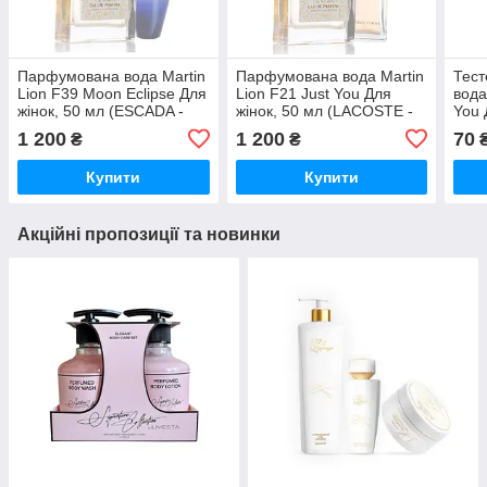
Парфумована вода Martin
Парфумована вода Martin
Тес
Lion F39 Moon Eclipse Для
Lion F21 Just You Для
вода
жінок, 50 мл (ESCADA -
жінок, 50 мл (LACOSTE -
You 
MOON SPARKLE POUR
POUR FEMME)
(LA
1 200
1 200
70
₴
₴
FEMME)
FEM
Купити
Купити
Акційні пропозиції та новинки