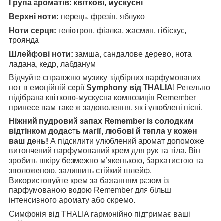
Група ароматів:
квіткові, мускусні
Верхні ноти:
перець, фрезія, яблуко
Ноти серця:
геліотроп, фіалка, жасмин, гібіскус,
троянда
Шлейфові ноти:
замша, сандалове дерево, нота
ладана, кедр, лабданум
Відчуйте справжню музику відбірних парфумованих
нот в емоційній серії
Symphony від THALIA
! Ретельно
підібрана квітково-мускусна композиція Remember
принесе вам таке ж задоволення, як і улюблені пісні.
Ніжний пудровий запах Remember із солодким
відтінком додасть магії, любові й тепла у кожен
ваш день!
А підсилити улюблений аромат допоможе
витончений парфумований крем для рук та тіла. Він
зробить шкіру безмежно м’якенькою, бархатистою та
зволоженою, залишить стійкий шлейф.
Використовуйте крем за бажанням разом із
парфумованою водою Remember для більш
інтенсивного аромату або окремо.
Симфонія від THALIA гармонійно підтримає ваші