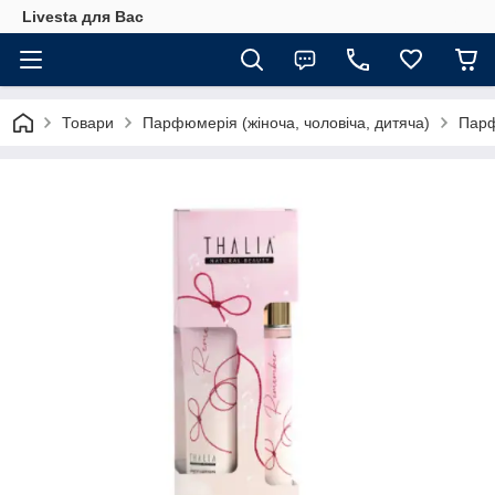
Livesta для Вас
Товари
Парфюмерія (жіноча, чоловіча, дитяча)
Парф