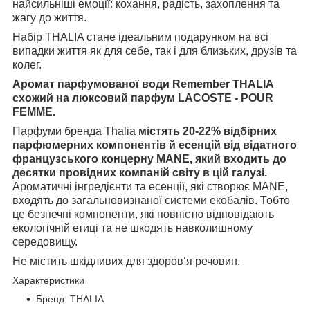
найсильніші емоції: кохання, радість, захоплення та
жагу до життя.
Набір THALIA стане ідеальним подарунком на всі
випадки життя як для себе, так і для близьких, друзів та
колег.
Аромат парфумованої води Remember THALIA
схожий на люксовий парфум LACOSTE - POUR
FEMME.
Парфуми бренда Thalia
містять 20-22% відбірних
парфюмерних компонентів й есенцій від відатного
французського концерну MANE, який входить до
десятки провідних компаній світу в цій галузі.
Ароматичні інгредієнти та есенції, які створює MANE,
входять до загальновизнаної системи екобалів. Тобто
це безпечні компоненти, які повністю відповідають
екологічній етиці та не шкодять навколишному
середовищу.
Не містить шкідливих для здоров‘я речовин.
Характеристики
Бренд: THALIA