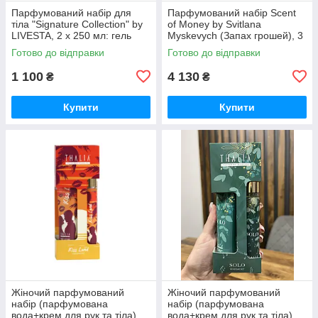
Парфумований набір для
Парфумований набір Scent
тіла "Signature Collection" by
of Money by Svitlana
LIVESTA, 2 х 250 мл: гель
Myskevych (Запах грошей), 3
для душу та крем для тіла
од
Готово до відправки
Готово до відправки
(аромат Імператриці)
1 100
4 130
₴
₴
Купити
Купити
Жіночий парфумований
Жіночий парфумований
набір (парфумована
набір (парфумована
вода+крем для рук та тіла)
вода+крем для рук та тіла)