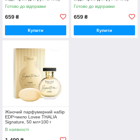
THALIA Kiss Land, 35/50 мл
THALIA Solo, 35/50 мл
Готово до відправки
Готово до відправки
(CAROLINA HERRERA -
(GIORGIO ARMANI - MY WAY)
GOOD GIRL)
659
659
₴
₴
Купити
Купити
Жіночий парфумерний набір
EDP+мило Lovee THALIA
Signature, 50 мл+100 г
(Giorgio Armani - SI)
В наявності
1 499