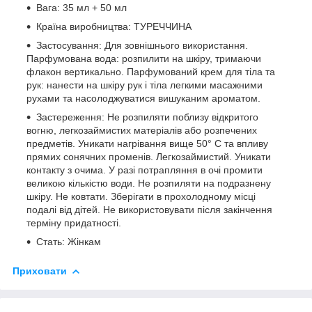
Вага: 35 мл + 50 мл
Країна виробництва: ТУРЕЧЧИНА
Застосування: Для зовнішнього використання.
Парфумована вода: розпилити на шкіру, тримаючи
флакон вертикально. Парфумований крем для тіла та
рук: нанести на шкіру рук і тіла легкими масажними
рухами та насолоджуватися вишуканим ароматом.
Застереження: Не розпиляти поблизу відкритого
вогню, легкозаймистих матеріалів або розпечених
предметів. Уникати нагрівання вище 50° С та впливу
прямих сонячних променів. Легкозаймистий. Уникати
контакту з очима. У разі потрапляння в очі промити
великою кількістю води. Не розпиляти на подразнену
шкіру. Не ковтати. Зберігати в прохолодному місці
подалі від дітей. Не використовувати після закінчення
терміну придатності.
Стать: Жінкам
Приховати