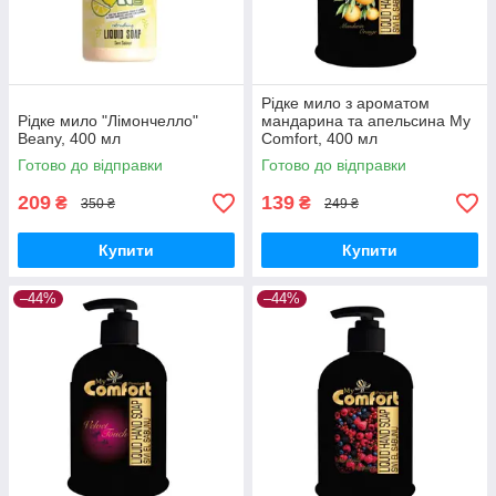
Рідке мило з ароматом
Рідке мило "Лімончелло"
мандарина та апельсина My
Beany, 400 мл
Comfort, 400 мл
Готово до відправки
Готово до відправки
209
139
₴
₴
350 ₴
249 ₴
Купити
Купити
–44%
–44%