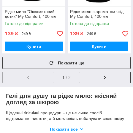
Рідке мило "Оксамитовий
Рідке мило з ароматом ягід
дотик" My Comfort, 400 мл
My Comfort, 400 мл
Готово до відправки
Готово до відправки
139
139
₴
₴
249 ₴
249 ₴
Купити
Купити
Показати ще
1
/ 2
Гелі для душу та рідке мило: якісний
догляд за шкірою
Щоденні гігієнічні процедури – це не лише спосіб
підтримання чистоти, а й можливість побалувати свою шкіру
якісним доглядом. Гелі для душу та рідке мило відіграють
Показати все
важливу роль у догляді за тілом, адже не тільки очищають, а