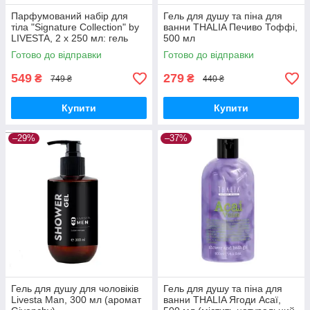
Парфумований набір для
Гель для душу та піна для
тіла "Signature Collection" by
ванни THALIA Печиво Тоффі,
LIVESTA, 2 х 250 мл: гель
500 мл
для душу та крем для тіла
Готово до відправки
Готово до відправки
(аромат Імператриці)
549
279
₴
₴
749 ₴
440 ₴
Купити
Купити
–29%
–37%
Гель для душу для чоловіків
Гель для душу та піна для
Livesta Man, 300 мл (аромат
ванни THALIA Ягоди Асаї,