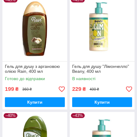
Гель для душу з аргановою
Гель для душу "Лімончелло"
олією Rain, 400 мл
Beany, 400 мл
Готово до відправки
В наявності
199
229
₴
₴
360 ₴
400 ₴
Купити
Купити
–40%
–43%