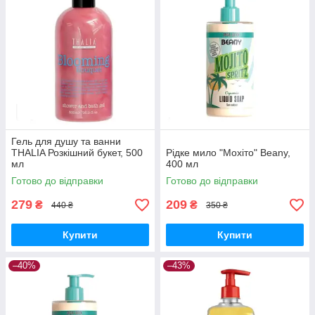
Гель для душу та ванни
THALIA Розкішний букет, 500
Рідке мило "Мохіто" Beany,
мл
400 мл
Готово до відправки
Готово до відправки
279
209
₴
₴
440 ₴
350 ₴
Купити
Купити
–40%
–43%