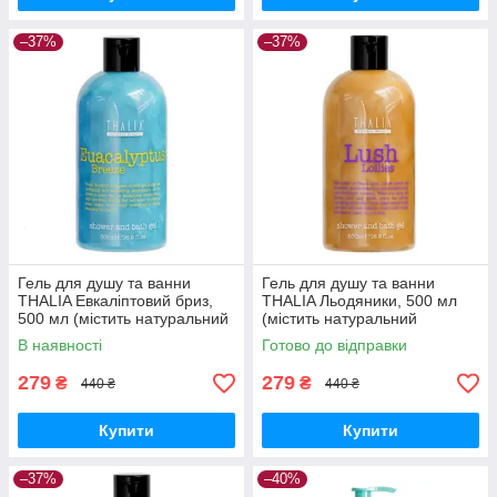
–37%
–37%
Гель для душу та ванни
Гель для душу та ванни
THALIA Евкаліптовий бриз,
THALIA Льодяники, 500 мл
500 мл (містить натуральний
(містить натуральний
екстракт евкаліпта)
екстракт цукрової тростини)
В наявності
Готово до відправки
279
279
₴
₴
440 ₴
440 ₴
Купити
Купити
–37%
–40%