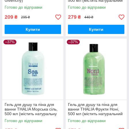
Givenchy)
500 мл (містить натуральний
екстракт ягід Асаї)
Готово до відправки
Готово до відправки
209
279
₴
₴
295 ₴
440 ₴
Купити
Купити
–37%
–37%
Гель для душу та піна для
Гель для душу та піна для
ванни THALIA Морська сіль,
ванни THALIA Фрукти Ноні,
500 мл (містить натуральну
500 мл (містить натуральний
морську сіль)
екстракт фруктів Ноні)
Готово до відправки
Готово до відправки