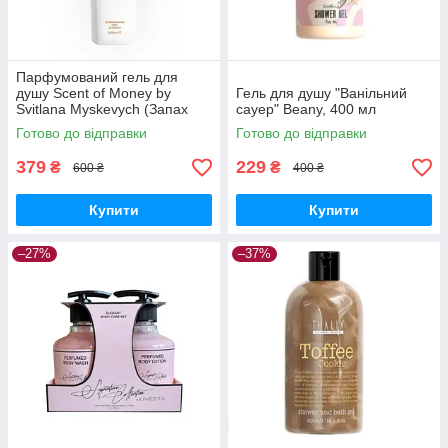
Парфумований гель для
душу Scent of Money by
Гель для душу "Ванільний
Svitlana Myskevych (Запах
сауер" Beany, 400 мл
грошей), 500 мл
Готово до відправки
Готово до відправки
379
229
₴
₴
600 ₴
400 ₴
Купити
Купити
–27%
–37%