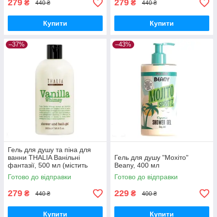
279
279
₴
₴
440 ₴
440 ₴
Купити
Купити
–37%
–43%
Гель для душу та піна для
ванни THALIA Ванільні
Гель для душу "Мохіто"
фантазії, 500 мл (містить
Beany, 400 мл
натуральний екстракт
Готово до відправки
Готово до відправки
стрючкової ванілі)
279
229
₴
₴
440 ₴
400 ₴
Купити
Купити