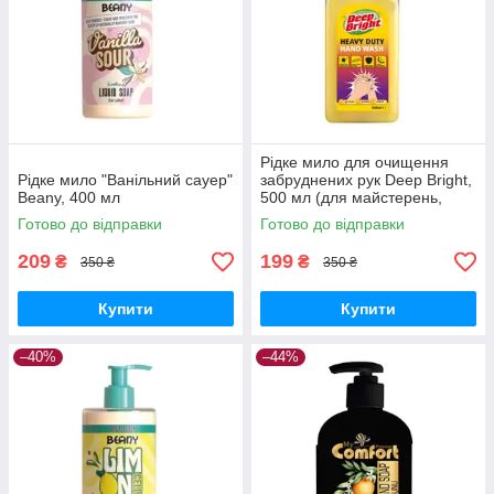
Рідке мило для очищення
Рідке мило "Ванільний сауер"
забруднених рук Deep Bright,
Beany, 400 мл
500 мл (для майстерень,
СТО)
Готово до відправки
Готово до відправки
209
199
₴
₴
350 ₴
350 ₴
Купити
Купити
–40%
–44%