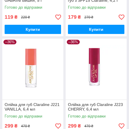
GABRINI Вишня, 5 г
губ з SPF15 Claraline, 4,2 г
Готово до відправки
Готово до відправки
119
179
₴
₴
220 ₴
270 ₴
Купити
Купити
–36%
–36%
Олійка для губ Claraline J221
Олійка для губ Claraline J223
VANILLA, 6,4 мл
CHERRY, 6,4 мл
Готово до відправки
Готово до відправки
299
299
₴
₴
470 ₴
470 ₴