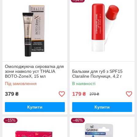
Омолоджуюча сироватка для
зони навколо уст THALIA
Бальзам для губ з SPF15
BOTO-ZoneX, 15 мл
Claraline Полуниця, 4,2 г
Під замовлення
В наявності
379
179
₴
₴
270 ₴
Купити
Купити
–15%
–46%