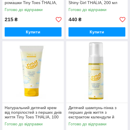
ромашки Tiny Toes THALIA,
Shiny Girl THALIA, 200 мл
100 г (вік 0+)
Готово до відправки
Готово до відправки
215
440
₴
₴
Купити
Купити
Натуральний дитячий крем
Дитячий шампунь-пінка з
від попрілостей з перших днів
перших днів життя з
життя Tiny Toes THALIA, 100
екстрактом календули й
мл (вік 0+)
ромашки Tiny Toes THALIA,
Готово до відправки
Готово до відправки
100 мл (вік 0+)