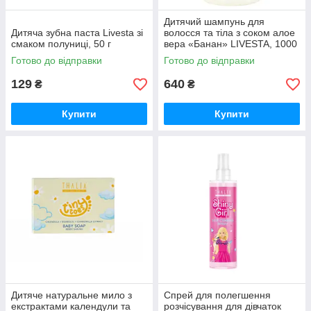
Дитячий шампунь для
Дитяча зубна паста Livesta зі
волоcся та тіла з соком алое
смаком полуниці, 50 г
вера «Банан» LIVESTA, 1000
мл (1 литр)
Готово до відправки
Готово до відправки
129
640
₴
₴
Купити
Купити
Дитяче натуральне мило з
Спрей для полегшення
екстрактами календули та
розчісування для дівчаток