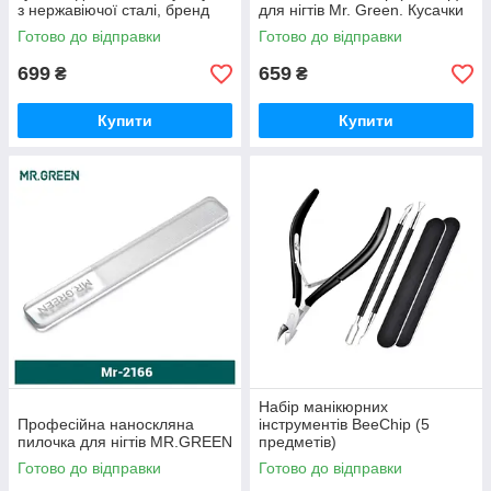
з нержавіючої сталі, бренд
для нігтів Mr. Green. Кусачки
MR.GREEN
преміум класу.
Готово до відправки
Готово до відправки
699
659
₴
₴
Купити
Купити
Набір манікюрних
Професійна наноскляна
інструментів BeeChip (5
пилочка для нігтів MR.GREEN
предметів)
Готово до відправки
Готово до відправки