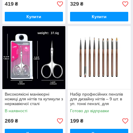
419
329
₴
₴
Купити
Купити
Високоякісні манікюрні
Набір професійних пензлів
ножиці для нігтів та кутикули з
для дизайну нігтів – 9 шт. в
нержавіючої сталі
уп. тонкі пензлі, для
нарощування, градієнта
В наявності
Готово до відправки
269
199
₴
₴