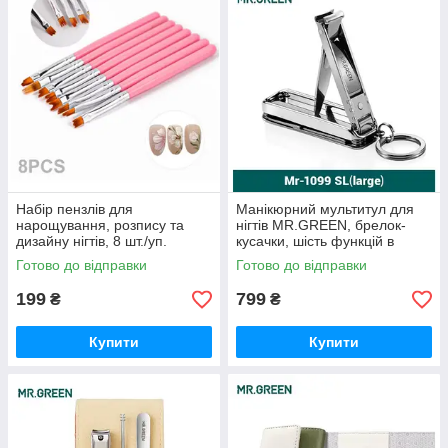
Набір пензлів для
Манікюрний мультитул для
нарощування, розпису та
нігтів MR.GREEN, брелок-
дизайну нігтів, 8 шт./уп.
кусачки, шість функцій в
(рожеві)
одному, нержавіюча сталь.
Готово до відправки
Готово до відправки
199
799
₴
₴
Купити
Купити