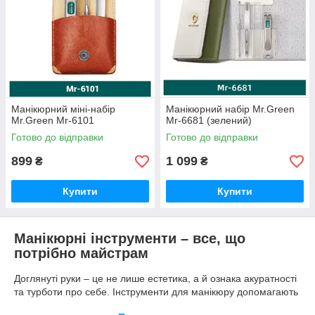
Манікюрний міні-набір
Манікюрний набір Mr.Green
Mr.Green Mr-6101
Mr-6681 (зелений)
Готово до відправки
Готово до відправки
899
1 099
₴
₴
Купити
Купити
Манікюрні інструменти – все, що
потрібно майстрам
Доглянуті руки – це не лише естетика, а й ознака акуратності
та турботи про себе. Інструменти для манікюру допомагають
підтримувати нігті у гарному стані, забезпечуючи їм здоровий