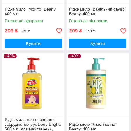
Рідке мило "Мохіто" Beany,
Рідке мило "Ванільний сауер"
400 мл
Beany, 400 мл
Готово до відправки
Готово до відправки
209
209
₴
₴
350 ₴
350 ₴
Купити
Купити
–43%
–40%
Рідке мило для очищення
забруднених рук Deep Bright,
Рідке мило "Лімончелло"
500 мл (для майстерень,
Beany, 400 мл