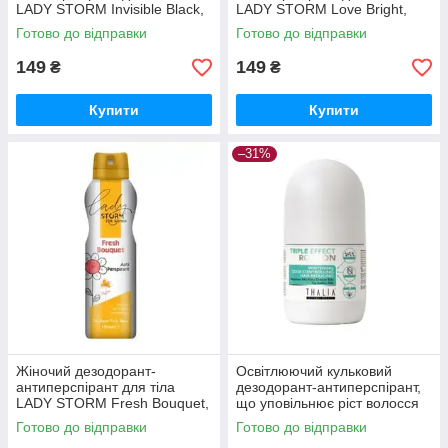
LADY STORM Invisible Black,
LADY STORM Love Bright,
150 мл
150 мл
Готово до відправки
Готово до відправки
149
149
₴
₴
Купити
Купити
–31%
Жіночий дезодорант-
Освітлюючий кульковий
антиперспірант для тіла
дезодорант-антиперспірант,
LADY STORM Fresh Bouquet,
що уповільнює ріст волосся
150 мл
THALIA "Потрійний ефект",
Готово до відправки
Готово до відправки
50 мл (без солей алюмінію)