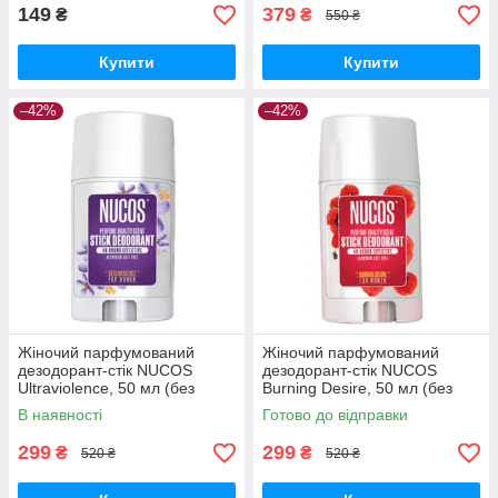
149
379
₴
₴
550 ₴
Купити
Купити
–42%
–42%
Жіночий парфумований
Жіночий парфумований
дезодорант-стік NUCOS
дезодорант-стік NUCOS
Ultraviolence, 50 мл (без
Burning Desire, 50 мл (без
солей алюмінію)
солей алюмінію)
В наявності
Готово до відправки
299
299
₴
₴
520 ₴
520 ₴