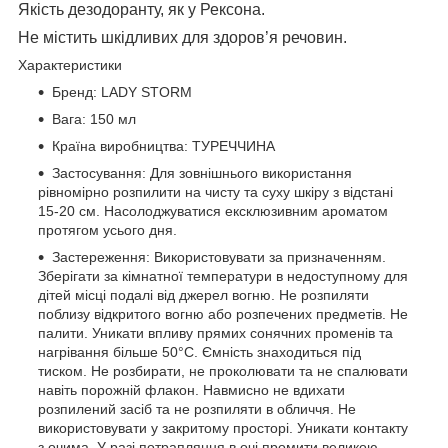
Якість дезодоранту, як у Рексона.
Не містить шкідливих для здоров’я речовин.
Характеристики
Бренд: LADY STORM
Вага: 150 мл
Країна виробництва: ТУРЕЧЧИНА
Застосування: Для зовнішнього використання
рівномірно розпилити на чисту та суху шкіру з відстані
15-20 см. Насолоджуватися ексклюзивним ароматом
протягом усього дня.
Застереження: Використовувати за призначенням.
Зберігати за кімнатної температури в недоступному для
дітей місці подалі від джерел вогню. Не розпиляти
поблизу відкритого вогню або розпечених предметів. Не
палити. Уникати впливу прямих сонячних променів та
нагрівання більше 50°C. Ємність знаходиться під
тиском. Не розбирати, не проколювати та не спалювати
навіть порожній флакон. Навмисно не вдихати
розпилений засіб та не розпиляти в обличчя. Не
використовувати у закритому просторі. Уникати контакту
з очима. У разі потрапляння в очі промити великою