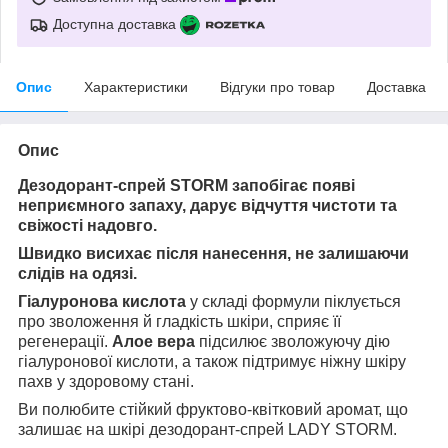
Доступна доставка
Опис
Характеристики
Відгуки про товар
Доставка
Опис
Дезодорант-спрей STORM запобігає появі
неприємного запаху, дарує відчуття чистоти та
свіжості надовго.
Швидко висихає після нанесення, не залишаючи
слідів на одязі.
Гіалуронова кислота
у складі формули піклується
про зволоження й гладкість шкіри, сприяє її
регенерації.
Алое вера
підсилює зволожуючу дію
гіалуронової кислоти, а також підтримує ніжну шкіру
пахв у здоровому стані.
Ви полюбите стійкий фруктово-квітковий аромат, що
залишає на шкірі дезодорант-спрей LADY STORM.