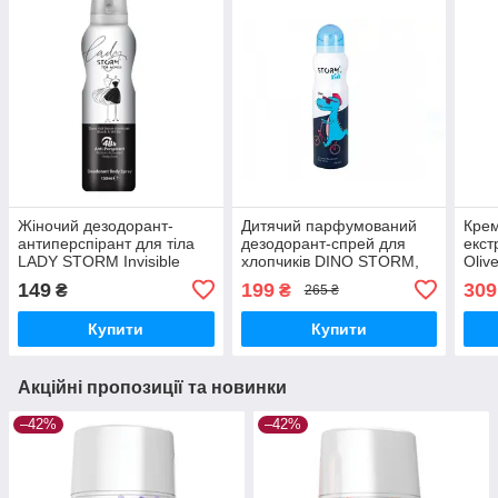
Жіночий дезодорант-
Дитячий парфумований
Крем
антиперспірант для тіла
дезодорант-спрей для
екст
LADY STORM Invisible
хлопчиків DINO STORM,
Oliv
Black, 150 мл
150 мл
149
199
309
₴
₴
265 ₴
Купити
Купити
Акційні пропозиції та новинки
–42%
–42%