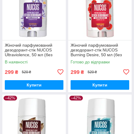
Жіночий парфумований
Жіночий парфумований
дезодорант-стік NUCOS
дезодорант-стік NUCOS
Ultraviolence, 50 мл (без
Burning Desire, 50 мл (без
солей алюмінію)
солей алюмінію)
В наявності
Готово до відправки
299
299
₴
₴
520 ₴
520 ₴
Купити
Купити
–42%
–42%