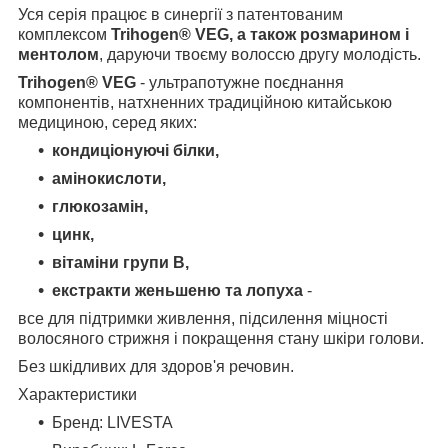
Уся серія працює в синергії з патентованим
комплексом
Trihogen® VEG, а також розмарином і
ментолом
, даруючи твоєму волоссю другу молодість.
Trihogen® VEG
- ультрапотужне поєднання
компонентів, натхненних традиційною китайською
медициною, серед яких:
кондиціонуючі білки,
амінокислоти,
глюкозамін,
цинк,
вітаміни групи В,
екстракти женьшеню та лопуха
-
все для підтримки живлення, підсилення міцності
волосяного стрижня і покращення стану шкіри голови.
Без шкідливих для здоров'я речовин.
Характеристики
Бренд: LIVESTA