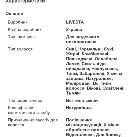
Характеристики
Основні
Виробник
LIVESTA
Країна виробник
Україна
Тип шампуню
Для щоденного
використання
Тип волосся
Сиві, Нормальні, Сухі,
Жирні, Комбіновані,
Пошкоджені, Ослаблені,
Ламке, Схильні до
випадання, Неслухняне,
Тонкі, Забарвлені, Хімічна
завивка, Натуральне,
Меліровані, Всі типи
волосся, Вікові, Освітлені ,
Тьмяні
Тип шкіри голови
Всі типи шкіри
Класифікація
Натуральна
косметичного засобу
Призначення засобу для
Поліпшення
волосся
мікроциркуляції, Хімічно
оброблене волосся,
Відновлення, Для блиску,