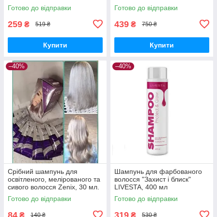
Готово до відправки
Готово до відправки
259
439
₴
₴
519 ₴
750 ₴
Купити
Купити
–40%
–40%
Срібний шампунь для
Шампунь для фарбованого
освітленого, мелірованого та
волосся "Захист і блиск"
сивого волосся Zenix, 30 мл.
LIVESTA, 400 мл
(безсульфатний)
Готово до відправки
Готово до відправки
84
319
₴
₴
140 ₴
530 ₴