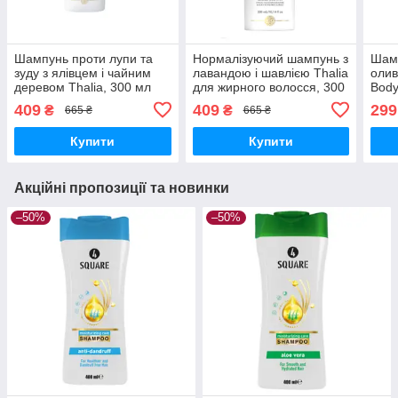
Шампунь проти лупи та
Нормалізуючий шампунь з
Шамп
зуду з ялівцем і чайним
лавандою і шавлією Thalia
олив
деревом Thalia, 300 мл
для жирного волосся, 300
Body
(безсульфатний)
мл (безсульфатний)
409
409
299
₴
₴
665 ₴
665 ₴
Купити
Купити
Акційні пропозиції та новинки
–50%
–50%