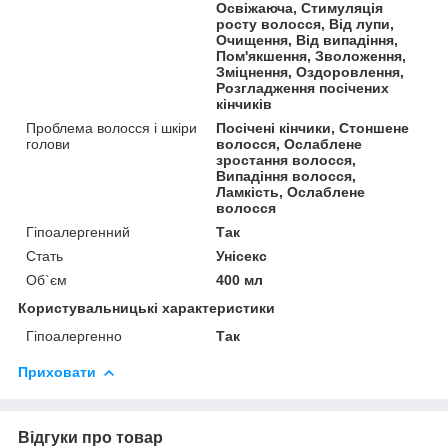
Освіжаюча, Стимуляція
росту волосся, Від лупи,
Очищення, Від випадіння,
Пом'якшення, Зволоження,
Зміцнення, Оздоровлення,
Розгладження посічених
кінчиків
Проблема волосся і шкіри
Посічені кінчики, Стоншене
голови
волосся, Ослаблене
зростання волосся,
Випадіння волосся,
Ламкість, Ослаблене
волосся
Гіпоалергенний
Так
Стать
Унісекс
Об`єм
400 мл
Користувальницькі характеристики
Гіпоалергенно
Так
Приховати
Відгуки про товар