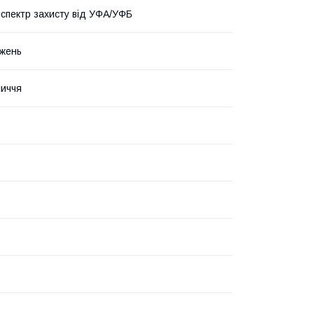
спектр захисту від УФА/УФБ
жень
личчя