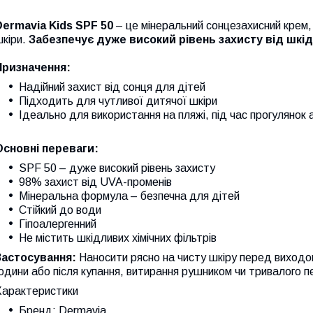
Dermavia Kids SPF 50
– це мінеральний сонцезахисний крем,
шкіри.
Забезпечує дуже високий рівень захисту від шкі
Призначення:
Надійний захист від сонця для дітей
Підходить для чутливої дитячої шкіри
Ідеально для використання на пляжі, під час прогулянок 
Основні переваги:
SPF 50 – дуже високий рівень захисту
98% захист від UVA-променів
Мінеральна формула – безпечна для дітей
Стійкий до води
Гіпоалергенний
Не містить шкідливих хімічних фільтрів
Застосування:
Наносити рясно на чисту шкіру перед виходо
одини або після купання, витирання рушником чи тривалого п
Характеристики
Бренд: Dermavia