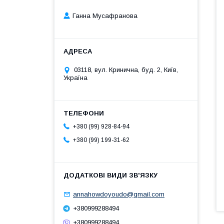
Ганна Мусафранова
03118, вул. Кринична, буд. 2, Київ,
Україна
+380 (99) 928-84-94
+380 (99) 199-31-62
annahowdoyoudo@gmail.com
+380999288494
+380999288494