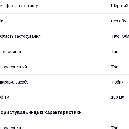
ип фактора захисту
Широкий 
ік
Без обме
бласть застосування
Тіло, Об
одостійкість
Так
іпоалергенний
Так
паковка засобу
Тюбик
б`єм
100 мл
Користувальницькі характеристики
іпоалергенно
Так