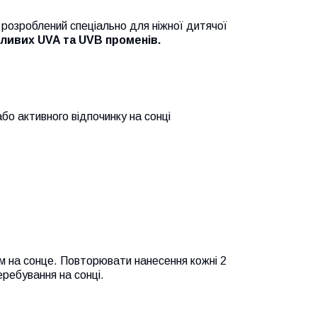
 розроблений спеціально для ніжної дитячої
дливих UVA та UVB променів.
або активного відпочинку на сонці
м на сонце. Повторювати нанесення кожні 2
еребування на сонці.