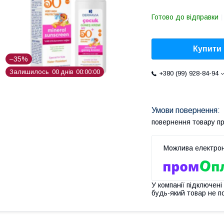
Готово до відправки
Купити
–35%
Залишилось
0
0
днів
0
0
0
0
0
0
+380 (99) 928-84-94
повернення товару п
У компанії підключені
будь-який товар не п