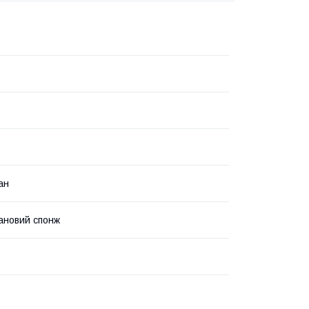
ан
ановий спонж