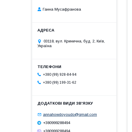
Ганна Мусафранова
03118, вул. Кринична, буд. 2, Київ,
Україна
+380 (99) 928-84-94
+380 (99) 199-31-62
annahowdoyoudo@gmail.com
+380999288494
+380999288494