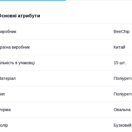
Основні атрибути
иробник
BeeChip
раїна виробник
Китай
ількість в упаковці
15 шт.
атеріал
Поліурет
ип
Поліурет
Форма
Овальна
олір
Бузковий