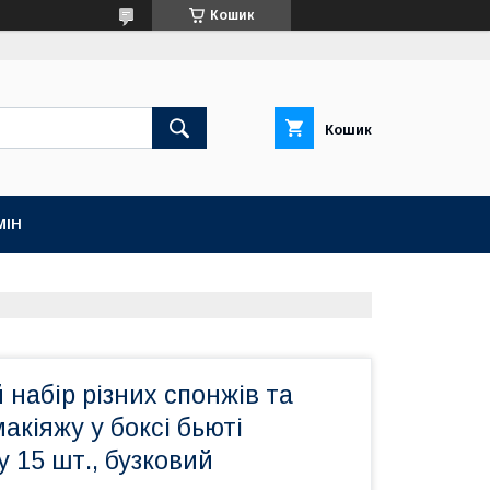
Кошик
Кошик
МІН
набір різних спонжів та
акіяжу у боксі бьюті
y 15 шт., бузковий