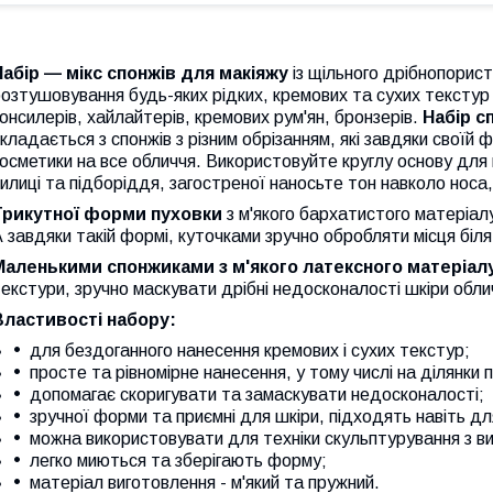
Набір — мікс спонжів для макіяжу
із щільного дрібнопорис
озтушовування будь-яких рідких, кремових та сухих текстур 
онсилерів, хайлайтерів, кремових рум'ян, бронзерів.
Набір с
кладається з спонжів з різним обрізанням, які завдяки своїй
осметики на все обличчя. Використовуйте круглу основу для н
илиці та підборіддя, загостреної наносьте тон навколо носа,
Трикутної форми пуховки
з м'якого бархатистого матеріал
 завдяки такій формі, куточками зручно обробляти місця біля
Маленькими спонжиками з м'якого латексного матеріал
екстури, зручно маскувати дрібні недосконалості шкіри обли
Властивості набору:
для бездоганного нанесення кремових і сухих текстур;
просте та рівномірне нанесення, у тому числі на ділянки 
допомагає скоригувати та замаскувати недосконалості;
зручної форми та приємні для шкіри, підходять навіть дл
можна використовувати для техніки скульптурування з вик
легко миються та зберігають форму;
матеріал виготовлення - м'який та пружний.