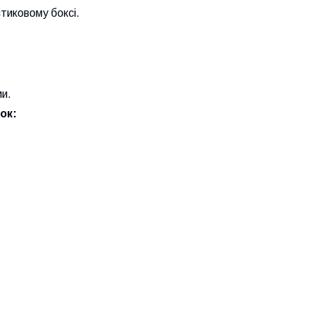
стиковому боксі.
ми.
ок: