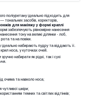
того поліуретану ідеально підходить для
— тональних засобів, коректорів,
понжів для макіяжу у формі краплі
 формі забезпечують рівномірне нанесення
анесення тону на великі ділянки - лоб,
 рота та на повіки.
у ідеально набирають пудру та віддають її.
 крил носа, у куточках очей.
у
зручно набирати як рідкі, так і сухі
ччя.
під очима та навколо носа;
я чутливої шкіри;
ористанням темних та світлих відтінків;