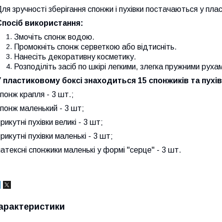
ля зручності зберігання спонжи і пухівки постачаються у пла
Спосіб використання:
Змочіть спонж водою.
Промокніть спонж серветкою або відтисніть.
Нанесіть декоративну косметику.
Розподіліть засіб по шкірі легкими, злегка пружними руха
У пластиковому боксі знаходиться 15 спонжиків та пухів
понж крапля - 3 шт.;
понж маленький - 3 шт;
рикутні пухівки великі - 3 шт;
рикутні пухівки маленькі - 3 шт;
атексні спонжики маленькі
у формі "серце" - 3 шт.
арактеристики