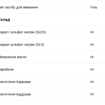
ип засобу для вмивання
Гель
Склад
аурет сульфат натрію (SLES)
Ні
аурил сульфат натрію (SLS)
Ні
інеральне масло
Ні
Парабени
Ні
интетичні барвники
Ні
интетичні віддушки
Ні