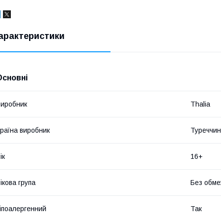
арактеристики
Основні
иробник
Thalia
раїна виробник
Туреччи
ік
16+
ікова група
Без обме
іпоалергенний
Так