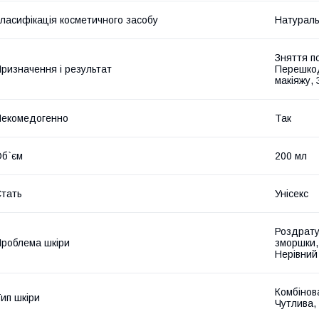
ласифікація косметичного засобу
Натурал
Зняття п
ризначення і результат
Перешкод
макіяжу,
екомедогенно
Так
б`єм
200 мл
тать
Унісекс
Роздратув
роблема шкіри
зморшки, 
Нерівний
Комбінова
ип шкіри
Чутлива,