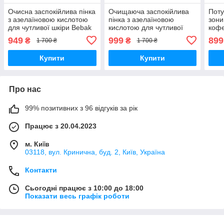
Очисна заспокійлива пінка
Очищаюча заспокійлива
Поту
з азелаїновою кислотою
пінка з азелаїновою
зони
для чутливої шкіри Bebak
кислотою для чутливої
кофе
Pharma, 160 мл
шкіри Bebak Pharma, 160
Beba
949
999
899
₴
₴
1 700 ₴
1 700 ₴
мл
Купити
Купити
Про нас
99% позитивних з 96 відгуків за рік
Працює з 20.04.2023
м. Київ
03118, вул. Кринична, буд. 2, Київ, Україна
Контакти
Сьогодні працює з 10:00 до 18:00
Показати весь графік роботи