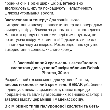
проникаючи в різні шари шкіри. Інтенсивно
зволожують шкіру та покращують її еластичність
шляхом утримання вологи.
Застосування тонеру:
Для зовнішнього
використання ввечері наносити тонер на попередньо
очищену шкіру обличчя за допомогою ватного диска.
Наносити продукт плавними нерізкими рухами, не
розтягуючи шкіру. Не змивати! Підходить лише для
нічного догляду за шкірою. Рекомендовано супутнє
використання сонцезахисного крему.
3. Заспокійливий крем-гель з азелаїновою
кислотою для чутливої шкіри обличчя Bebak
Pharma, 30 мл
Розроблений ексклюзивно для чутливої шкіри,
високотехнологічний крем-гель BEBAK
дбайливо
підвищує стійкість вразливої чутливої шкіри до
подразнень та впливу агресивних зовнішніх факторів
завдяки вмісту
церамідів і мадекассосіду
.
Вісім різних типів гіалуронової кислоти та бета-