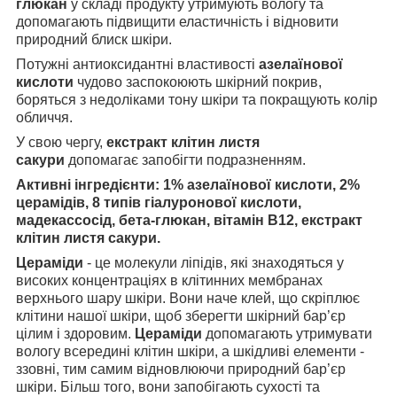
глюкан
у складі продукту утримують вологу та
допомагають підвищити еластичність і відновити
природний блиск шкіри.
Потужні антиоксидантні властивості
азелаїнової
кислоти
чудово заспокоюють шкірний покрив,
боряться з недоліками тону шкіри та покращують колір
обличчя.
У свою чергу,
екстракт клітин листя
сакури
допомагає запобігти подразненням.
Активні інгредієнти: 1% азелаїнової кислоти, 2%
церамідів, 8 типів гіалуронової кислоти,
мадекассосід, бета-глюкан, вітамін B12, екстракт
клітин листя сакури.
Цераміди
- це молекули ліпідів, які знаходяться у
високих концентраціях в клітинних мембранах
верхнього шару шкіри. Вони наче клей, що скріплює
клітини нашої шкіри, щоб зберегти шкірний бар’єр
цілим і здоровим.
Цераміди
допомагають утримувати
вологу всередині клітин шкіри, а шкідливі елементи -
ззовні, тим самим відновлюючи природний бар’єр
шкіри. Більш того, вони запобігають сухості та