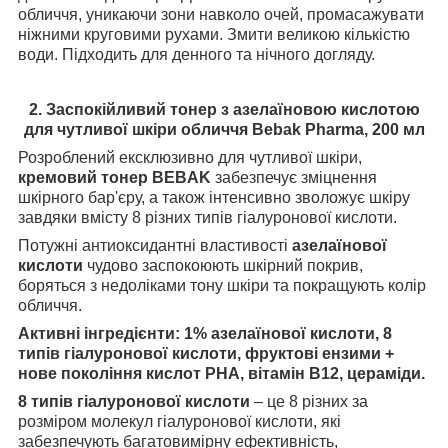
обличчя, уникаючи зони навколо очей, промасажувати
ніжними круговими рухами. Змити великою кількістю
води. Підходить для денного та нічного догляду.
2. Заспокійливий тонер з азелаїновою кислотою
для чутливої шкіри обличчя Bebak Pharma, 200 мл
Розроблений ексклюзивно для чутливої шкіри,
кремовий тонер BEBAK
забезпечує зміцнення
шкірного бар'єру, а також інтенсивно зволожує шкіру
завдяки вмісту 8 різних типів гіалуронової кислоти.
Потужні антиоксидантні властивості
азелаїнової
кислоти
чудово заспокоюють шкірний покрив,
боряться з недоліками тону шкіри та покращують колір
обличчя.
Активні інгредієнти: 1% азелаїнової кислоти, 8
типів гіалуронової кислоти, фруктові ензими +
нове покоління кислот PHA, вітамін B12, цераміди.
8 типів гіалуронової кислоти
– це 8 різних за
розміром молекул гіалуронової кислоти, які
забезпечують багатовимірну ефективність,