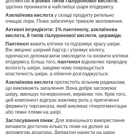
допомогою
8 різних типів гіалуронової кислоти
,
здатних проникати в найглибші шари епідермісу.
Азелаїнова кислота
у складі продукту ретельно
очищає пори. Пінка забезпечує тривале зволоження.
Активні інгредієнти: 1% пантенолу, азелаїнова
кислота, 8 типів гіалуронової кислоти, цераміди.
Пантенол
живить клітини та підтримує красу шкіри.
Він зміцнює шкірний бар’єр і утримує вологу,
одночасно допомагаючи омолодити та оновити клітини
епідермісу. Більш того,
пантенол
відновлює природну
вологість шкіри, завдяки чому покращується
еластичність шкіри, а обличчя розгладжується.
Азелаїнова кислота
протистоїть вільним радикалам,
що викликають запалення. Вона добре заспокоює
шкіру, зменшує почервоніння, вирівнює тон. Крім того,
цей компонент відіграє важливу роль у пригніченні
ферменту тирозиназа, який викликає гіперпігментацію
або темні плями на шкірі.
Застосування пінки:
Для зовнішнього використання
вичавити достатню кількість пінки на долоні за
допомогою дозатора. Делікатно нанести на шкіру