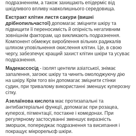
подразненням, а також захищають епідерміс від
шкідливого впливу навколишнього середовища.
Екстракт клітин листя сакури (вишні
дрібнопильчастої)
допомагає зміцнити шкіру та
підвищити її переносимість й опірність негативним
зовнішнім факторам, що викликають подразнення.
Компонент обмежує вироблення вільних радикалів
шляхом уповільнення окислення клітин. Це, в свою
чергу, забезпечує кращий захист клітин шкіри та усуває
подразнення.
Мадекассосід
- ізолят центели азіатської, знімає
запалення, загоює шкіру та чинить омолоджуючу дію
на шкіру. Крім того він допомагає зміцнити стінки
судин, при тривалому використанні зменшує куперозну
сітку.
Азелаїнова кислота
має протизапальні та
антибактеріальні функції, допомагає при розацеа,
куперозі, пігментації, постакне і комедонах. При
регулярному застосуванні зменшує виразність
зморшок, попереджає подразнення та висипання і
покращує мікрорельєф шкіри.