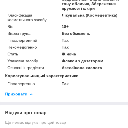
тону обличчя, Збереження
пружності шкіри
Класифікація
Лікувальна (Космецевтика)
косметичного засобу
Вік
18+
Вікова група
Без обмежень
Гіпоалергенний
Так
Некомедогенно
Так
Стать
Жіноча
Упаковка засобу
Флакон з дозатором
Основні інгредієнти
Азелаїнова кислота
Користувальницькі характеристики
Гіпоалергенно
Так
Приховати
Відгуки про товар
Ще немає відгуків про цей товар