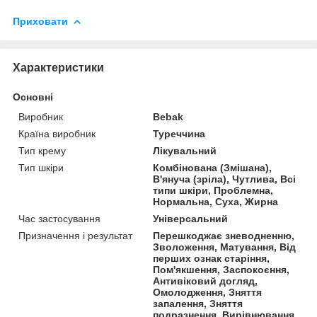
Приховати
Характеристики
Основні
Виробник
Bebak
Країна виробник
Туреччина
Тип крему
Лікувальний
Тип шкіри
Комбінована (Змішана),
В'януча (зріла), Чутлива, Всі
типи шкіри, Проблемна,
Нормальна, Суха, Жирна
Час застосування
Універсальний
Призначення і результат
Перешкоджає зневодненню,
Зволоження, Матування, Від
перших ознак старіння,
Пом'якшення, Заспокоєння,
Антивіковий догляд,
Омолодження, Зняття
запалення, Зняття
подразнення, Вирівнювання