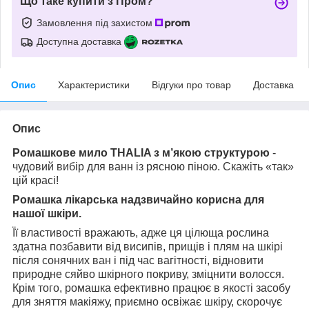
Що таке купити з Пром?
Замовлення під захистом
Доступна доставка
Опис
Характеристики
Відгуки про товар
Доставка
Опис
Ромашкове мило THALIA з м’якою структурою
-
чудовий вибір для ванн із рясною піною. Скажіть «так»
цій красі!
Ромашка лікарська надзвичайно корисна для
нашої шкіри.
Її властивості вражають, адже ця цілюща рослина
здатна позбавити від висипів, прищів і плям на шкірі
після сонячних ван і під час вагітності, відновити
природне сяйво шкірного покриву, зміцнити волосся.
Крім того, ромашка ефективно працює в якості засобу
для зняття макіяжу, приємно освіжає шкіру, скорочує