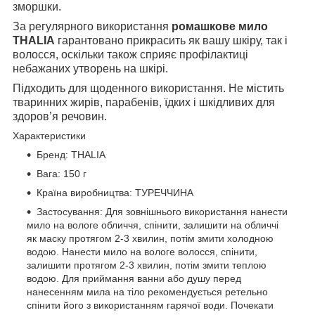
зморшки.
За регулярного використання
ромашкове мило
THALIA
гарантовано прикрасить як вашу шкіру, так і
волосся, оскільки також сприяє профілактиці
небажаних утворень на шкірі.
Підходить для щоденного використання. Не містить
тваринних жирів, парабенів, їдких і шкідливих для
здоров’я речовин.
Характеристики
Бренд: THALIA
Вага: 150 г
Країна виробництва: ТУРЕЧЧИНА
Застосування: Для зовнішнього використання нанести
мило на вологе обличчя, спінити, залишити на обличчі
як маску протягом 2-3 хвилин, потім змити холодною
водою. Нанести мило на вологе волосся, спінити,
залишити протягом 2-3 хвилин, потім змити теплою
водою. Для приймання ванни або душу перед
нанесенням мила на тіло рекомендується ретельно
спінити його з використанням гарячої води. Почекати