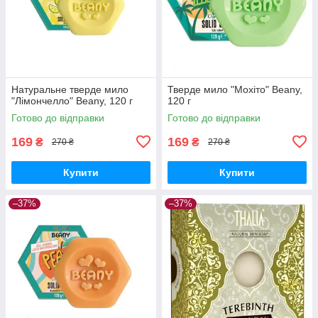
Натуральне тверде мило
Тверде мило "Мохіто" Beany,
"Лімончелло" Beany, 120 г
120 г
Готово до відправки
Готово до відправки
169
169
₴
₴
270 ₴
270 ₴
Купити
Купити
–37%
–37%