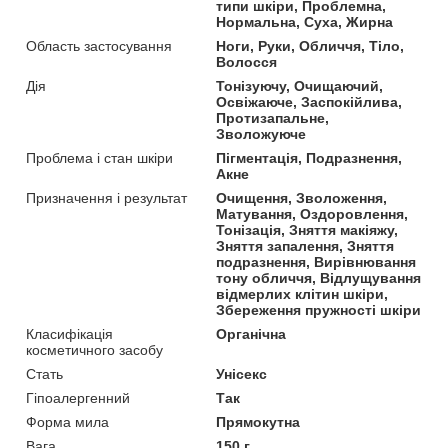
типи шкіри, Проблемна,
Нормальна, Суха, Жирна
Область застосування
Ноги, Руки, Обличчя, Тіло,
Волосся
Дія
Тонізуючу, Очищаючий,
Освіжаюче, Заспокійлива,
Протизапальне,
Зволожуюче
Проблема і стан шкіри
Пігментація, Подразнення,
Акне
Призначення і результат
Очищення, Зволоження,
Матування, Оздоровлення,
Тонізація, Зняття макіяжу,
Зняття запалення, Зняття
подразнення, Вирівнювання
тону обличчя, Відлущування
відмерлих клітин шкіри,
Збереження пружності шкіри
Класифікація
Органічна
косметичного засобу
Стать
Унісекс
Гіпоалергенний
Так
Форма мила
Прямокутна
Вага
150 г