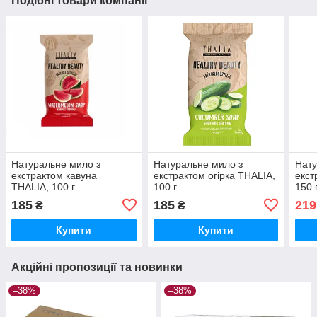
Подібні товари компанії
Натуральне мило з
Натуральне мило з
Нату
екстрактом кавуна
екстрактом огірка THALIA,
екст
THALIA, 100 г
100 г
150 
185
185
219
₴
₴
Купити
Купити
Акційні пропозиції та новинки
–38%
–38%