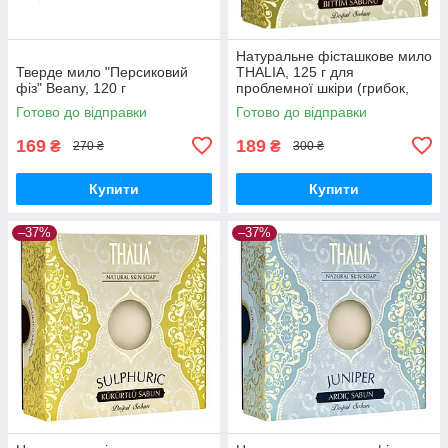
Натуральне фісташкове мило
Тверде мило "Персиковий
THALIA, 125 г для
фіз" Beany, 120 г
проблемної шкіри (грибок,
екзема, прищі, псоріаз)
Готово до відправки
Готово до відправки
169
189
₴
₴
270 ₴
300 ₴
Купити
Купити
–37%
–37%