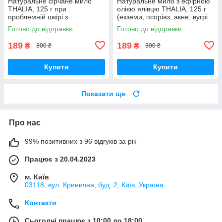
Натуральне сірчане мило
Натуральне мило з ефірною
THALIA, 125 г при
олією ялівцю THALIA, 125 г
проблемній шкірі з
(екземи, псоріаз, акне, вугрі
надмірною жирністю та
тощо)
Готово до відправки
Готово до відправки
висипаннями
189
189
₴
₴
300 ₴
300 ₴
Купити
Купити
Показати ще
Про нас
99% позитивних з 96 відгуків за рік
Працює з 20.04.2023
м. Київ
03118, вул. Кринична, буд. 2, Київ, Україна
Контакти
Сьогодні працює з 10:00 до 18:00