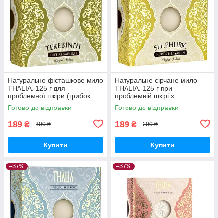
Натуральне фісташкове мило
Натуральне сірчане мило
THALIA, 125 г для
THALIA, 125 г при
проблемної шкіри (грибок,
проблемній шкірі з
екзема, прищі, псоріаз)
надмірною жирністю та
Готово до відправки
Готово до відправки
висипаннями
189
189
₴
₴
300 ₴
300 ₴
Купити
Купити
–37%
–37%