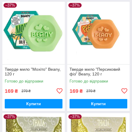
–37%
–37%
Тверде мило "Мохіто" Beany,
Тверде мило "Персиковий
120 г
фіз" Beany, 120 г
Готово до відправки
Готово до відправки
169
169
₴
₴
270 ₴
270 ₴
Купити
Купити
–37%
–37%