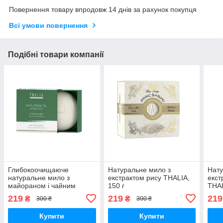
Повернення товару впродовж 14 днів за рахунок покупця
Всі умови повернення
Подібні товари компанії
Глибокоочищаюче
Натуральне мило з
Нату
натуральне мило з
екстрактом рису THALIA,
екст
майораном і чайним
150 г
THAL
деревом від прищів та
219
219
219
₴
₴
300 ₴
300 ₴
акне Thalia, 110 г
Купити
Купити