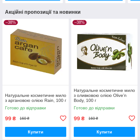
Акційні пропозиції та новинки
–38%
–38%
Натуральне косметичне мило
Натуральне косметичне мило
з оливковою олією Olive’n
з аргановою олією Rain, 100 г
Body, 100 г
Готово до відправки
Готово до відправки
99
99
₴
₴
160 ₴
160 ₴
Купити
Купити