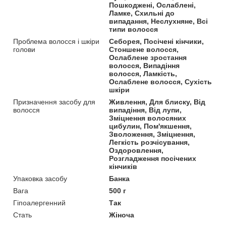
Пошкоджені, Ослаблені,
Ламке, Схильні до
випадання, Неслухняне, Всі
типи волосся
Проблема волосся і шкіри
Себорея, Посічені кінчики,
голови
Стоншене волосся,
Ослаблене зростання
волосся, Випадіння
волосся, Ламкість,
Ослаблене волосся, Сухість
шкіри
Призначення засобу для
Живлення, Для блиску, Від
волосся
випадіння, Від лупи,
Зміцнення волосяних
цибулин, Пом'якшення,
Зволоження, Зміцнення,
Легкість розчісування,
Оздоровлення,
Розгладження посічених
кінчиків
Упаковка засобу
Банка
Вага
500 г
Гіпоалергенний
Так
Стать
Жіноча