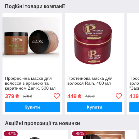
Подібні товари компанії
Професійна маска для
Протеїнова маска для
Проф
волосся з арганою та
волосся Rain, 400 мл
вол
кератином Zenix, 500 мл
"Зах
500 
379
449
419
₴
₴
570 ₴
710 ₴
Купити
Купити
Акційні пропозиції та новинки
–47%
–45%