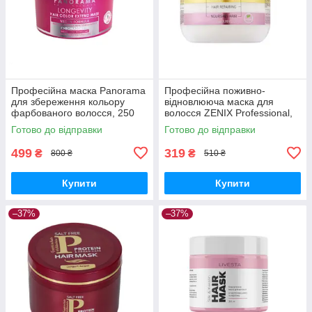
Професійна маска Panorama
Професійна поживно-
для збереження кольору
відновлююча маска для
фарбованого волосся, 250
волосся ZENIX Professional,
мл
300 мл
Готово до відправки
Готово до відправки
499
319
₴
₴
800 ₴
510 ₴
Купити
Купити
–37%
–37%