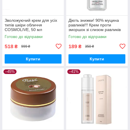
Зволожуючий крем для усіх
Діють знижки! 90% муцина
типів шкіри обличчя
равликів!!! Крем проти
COSMOLIVE, 50 мл
зморшок зі слизом равликів
Dermofuture, 12 мл.
Готово до відправки
Готово до відправки
518
189
₴
₴
999 ₴
350 ₴
Купити
Купити
–45%
–41%