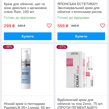
Крем для обличчя, шиї та
ЯПОНСЬКА ЕСТЕТИКА!!!
зони декольте з аргановою
Зволожувальний крем для
олією Rain, 100 мл
обличчя з японським рисом
LIVESTA, 50 мл
Готово до відправки
Готово до відправки
299
559
₴
₴
540 ₴
940 ₴
Купити
Купити
–39%
–37%
Відбілюючий крем для
Нічний крем із пептидами
обличчя та тіла Zenix, 75 мл
PeptideLift 30+ Livesta, 50 мл
(ПРОТИ ПІГМЕНТАЦІЇ!!!)