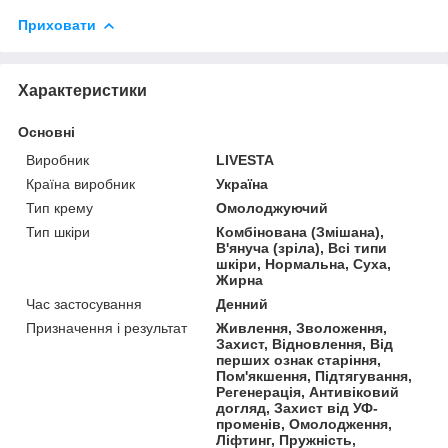
Приховати
Характеристики
Основні
Виробник
LIVESTA
Країна виробник
Україна
Тип крему
Омолоджуючий
Тип шкіри
Комбінована (Змішана),
В'януча (зріла), Всі типи
шкіри, Нормальна, Суха,
Жирна
Час застосування
Денний
Призначення і результат
Живлення, Зволоження,
Захист, Відновлення, Від
перших ознак старіння,
Пом'якшення, Підтягування,
Регенерація, Антивіковий
догляд, Захист від УФ-
променів, Омолодження,
Ліфтинг, Пружність,