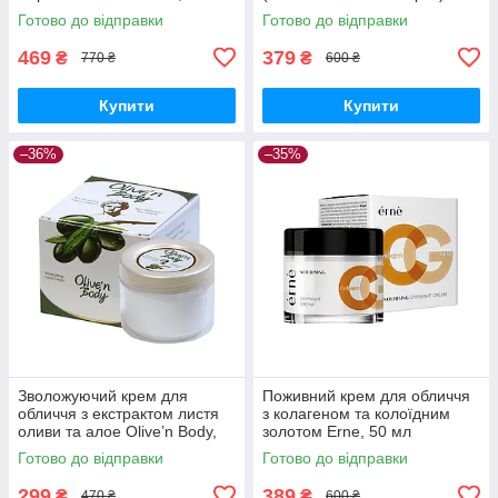
Готово до відправки
Готово до відправки
469
379
₴
₴
770 ₴
600 ₴
Купити
Купити
–36%
–35%
Зволожуючий крем для
Поживний крем для обличчя
обличчя з екстрактом листя
з колагеном та колоїдним
оливи та алое Olive’n Body,
золотом Erne, 50 мл
100 мл
Готово до відправки
Готово до відправки
299
389
₴
₴
470 ₴
600 ₴