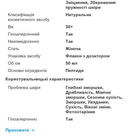
Зміцнення, Збереження
пружності шкіри
Класифікація
Натуральна
косметичного засобу
Вік
30+
Гіпоалергенний
Так
Некомедогенно
Так
Стать
Жіноча
Упаковка засобу
Флакон з дозатором
Об`єм
50 мл
Основні інгредієнти
Пептиди
Користувальницькі характеристики
Проблема шкіри
Глибокі зморшки,
Дрябливість, Мімічні
зморшки, Сезонна сухість,
Зморшки, Увядание,
Сухість, Вікові зміни,
Фотостаріння
Гіпоалергенно
Так
Приховати