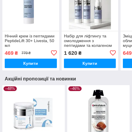
Нічний крем із пептидами
Набір для ліфтингу та
Зміц
PeptideLift 30+ Livesta, 50
омолодження з
обли
мл
пептидами та колагеном
муци
Livesta Peptidelift 30+:
Erne
469
1 620
649
₴
₴
770 ₴
денний та нічний креми,
крем-гель для повік
Купити
Купити
Акційні пропозиції та новинки
–48%
–46%