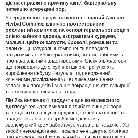
діє на справжню причину акне:
бактеріальну
інфекцію всередині пор.
У серці кожного продукту
запатентований Acnium
Herbal Complex, клінічно протестований
рослинний комплекс на основі термальної води з
олією чайного дерева, екстрактами куркуми,
мальви, цвітної капусти, броколі, ромашки та
очанки.
Ці натуральні компоненти володіють
потужними антибактеріальними, антимікробними та
протизапальними властивостями, блокують фактори,
що призводять до огрубіння шкіри, і регулюють
вироблення себуму. Результат підтверджений
клінічними дослідженнями: видиме зменшення
запальних процесів і значне покращення стану жирної
та схильної до висипань шкіри.
Лінійка включає 4 продукти для комплексного
догляду:
гель для вмивання глибоко очищає пори,
тонік дієво балансує шкіру, концентрована сироватка
працює локально на проблемні ділянки, а
зволожуючий крем забезпечує матовість та захист. Усі
засоби некомедогенні, гіпоалергенні, дерматологічно
протестовані та підходять навіть для чутливої шкіри.