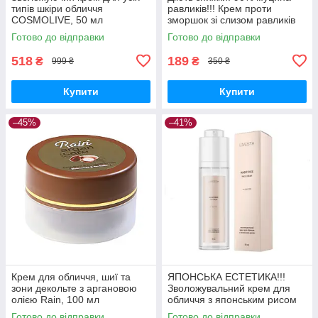
типів шкіри обличчя
равликів!!! Крем проти
COSMOLIVE, 50 мл
зморшок зі слизом равликів
Dermofuture, 12 мл.
Готово до відправки
Готово до відправки
518
189
₴
₴
999 ₴
350 ₴
Купити
Купити
–45%
–41%
Крем для обличчя, шиї та
ЯПОНСЬКА ЕСТЕТИКА!!!
зони декольте з аргановою
Зволожувальний крем для
олією Rain, 100 мл
обличчя з японським рисом
LIVESTA, 50 мл
Готово до відправки
Готово до відправки