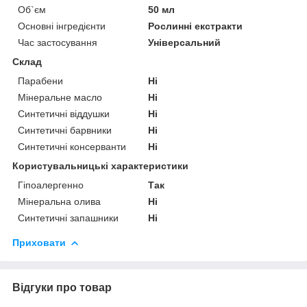
Об`єм
50 мл
Основні інгредієнти
Рослинні екстракти
Час застосування
Універсальний
Склад
Парабени
Ні
Мінеральне масло
Ні
Синтетичні віддушки
Ні
Синтетичні барвники
Ні
Синтетичні консерванти
Ні
Користувальницькі характеристики
Гіпоалергенно
Так
Мінеральна олива
Ні
Синтетичні запашники
Ні
Приховати
Відгуки про товар