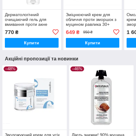
Дерматологічний
Зміцнюючий крем для
Омо
очищаючий гель для
обличчя проти зморшок з
крем
вмивання проти акне
муцином равлика 30+
змор
BIOXCIN Acnium Clinical,
Erne, 50 мл
770
649
1 6
₴
₴
950 ₴
200 мл (професійна серія)
Купити
Купити
Акційні пропозиції та новинки
–48%
–46%
Зволожуючий крем для усіх
Діють знижки! 90% муцина