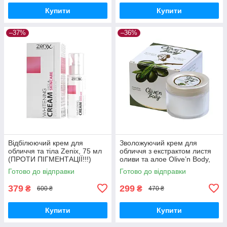
Купити
Купити
–37%
–36%
Відбілюючий крем для
Зволожуючий крем для
обличчя та тіла Zenix, 75 мл
обличчя з екстрактом листя
(ПРОТИ ПІГМЕНТАЦІЇ!!!)
оливи та алое Olive’n Body,
100 мл
Готово до відправки
Готово до відправки
379
299
₴
₴
600 ₴
470 ₴
Купити
Купити