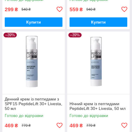
299
559
₴
₴
540 ₴
940 ₴
Купити
Купити
–39%
–39%
Денний крем із пептидами з
SPF15 PeptideLift 30+ Livesta,
Нічний крем із пептидами
50 мл
PeptideLift 30+ Livesta, 50 мл
Готово до відправки
Готово до відправки
469
469
₴
₴
770 ₴
770 ₴