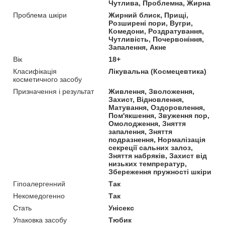
Чутлива, Проблемна, Жирна
Проблема шкіри
Жирний блиск, Прищі,
Розширені пори, Вугри,
Комедони, Роздратування,
Чутливість, Почервоніння,
Запалення, Акне
Вік
18+
Класифікація
Лікувальна (Космецевтика)
косметичного засобу
Призначення і результат
Живлення, Зволоження,
Захист, Відновлення,
Матування, Оздоровлення,
Пом'якшення, Звуження пор,
Омолодження, Зняття
запалення, Зняття
подразнення, Нормалізація
секреції сальних залоз,
Зняття набряків, Захист від
низьких темпрератур,
Збереження пружності шкіри
Гіпоалергенний
Так
Некомедогенно
Так
Стать
Унісекс
Упаковка засобу
Тюбик