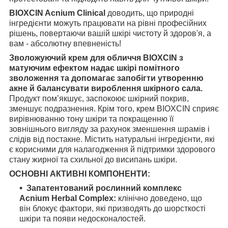
BIOXCIN Acnium Clinical
доводить, що природні
інгредієнти можуть працювати на рівні професійних
рішень, повертаючи вашій шкірі чистоту й здоров'я, а
вам - абсолютну впевненість!
Зволожуючий крем для обличчя BIOXCIN з
матуючим ефектом надає шкірі помітного
зволоження та допомагає запобігти утворенню
акне й балансувати вироблення шкірного сала.
Продукт пом’якшує, заспокоює шкірний покрив,
зменшує подразнення. Крім того, крем BIOXCIN сприяє
вирівнюванню тону шкіри та покращенню її
зовнішнього вигляду за рахунок зменшення шрамів і
слідів від постакне. Містить натуральні інгредієнти, які
є корисними для налагодження й підтримки здорового
стану жирної та схильної до висипань шкіри.
ОСНОВНІ АКТИВНІ КОМПОНЕНТИ:
Запатентований рослинний комплекс
Acnium Herbal Complex:
клінічно доведено, що
він блокує фактори, які призводять до шорсткості
шкіри та появи недосконалостей.