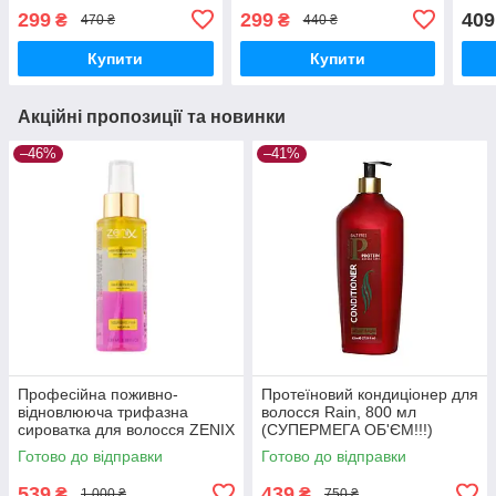
Olive’n Body, 100 мл
400 
299
299
409
₴
₴
470 ₴
440 ₴
Купити
Купити
Акційні пропозиції та новинки
–46%
–41%
Професійна поживно-
Протеїновий кондиціонер для
відновлююча трифазна
волосся Rain, 800 мл
сироватка для волосся ZENIX
(СУПЕРМЕГА ОБ'ЄМ!!!)
Professional, 100 мл
Готово до відправки
Готово до відправки
539
439
₴
₴
1 000 ₴
750 ₴