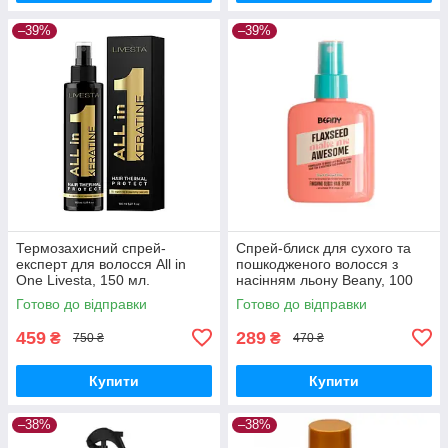
–39%
–39%
Термозахисний спрей-
Спрей-блиск для сухого та
експерт для волосся All in
пошкодженого волосся з
One Livesta, 150 мл.
насінням льону Beany, 100
мл
Готово до відправки
Готово до відправки
459
289
₴
₴
750 ₴
470 ₴
Купити
Купити
–38%
–38%