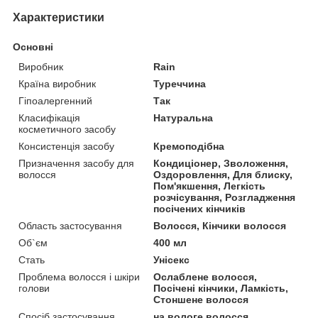
Характеристики
Основні
Виробник
Rain
Країна виробник
Туреччина
Гіпоалергенний
Так
Класифікація
Натуральна
косметичного засобу
Консистенція засобу
Кремоподібна
Призначення засобу для
Кондиціонер, Зволоження,
волосся
Оздоровлення, Для блиску,
Пом'якшення, Легкість
розчісування, Розгладження
посічених кінчиків
Область застосування
Волосся, Кінчики волосся
Об`єм
400 мл
Стать
Унісекс
Проблема волосся і шкіри
Ослаблене волосся,
голови
Посічені кінчики, Ламкість,
Стоншене волосся
Спосіб застосування
на вологе волосся