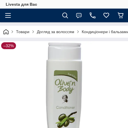
Livesta для Вас
Товари
Догляд за волоссям
Кондиціонери і бальзам
–32%