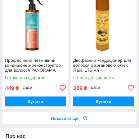
Професійний незмивний
Двофазний кондиціонер для
кондиціонер-реконструктор
волосся з аргановою олією
для волосся PANORAMA
Rain, 175 мл
"Глибоке відновлення", 400
Готово до відправки
Готово до відправки
мл
449
389
₴
₴
730 ₴
630 ₴
Купити
Купити
Показати ще
Про нас