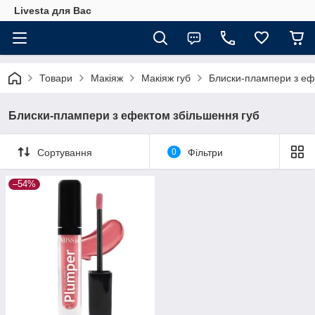
Livesta для Вас
Товари
Макіяж
Макіяж губ
Блиски-плампери з еф
Блиски-плампери з ефектом збільшення губ
Сортування
0
Фільтри
–54%