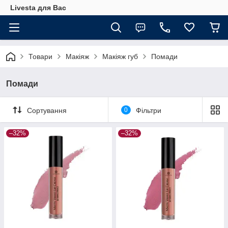
Livesta для Вас
Товари
Макіяж
Макіяж губ
Помади
Помади
Сортування
0
Фільтри
–32%
–32%