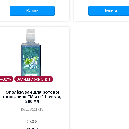
Купити
Купити
–32%
Залишилось 3 дні
Ополіскувач для ротової
порожнини "М'ята" Livesta,
300 мл
#111713
280 ₴
189 ₴