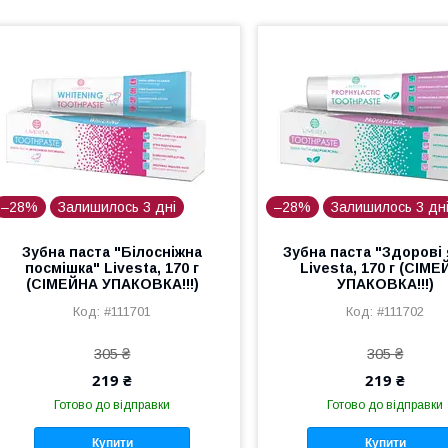
–28%
Залишилось 3 дні
–28%
Залишилось 3 дн
Зубна паста "Білосніжна
Зубна паста "Здорові
посмішка" Livesta, 170 г
Livesta, 170 г (СІМ
(СІМЕЙНА УПАКОВКА!!!)
УПАКОВКА!!!)
#111701
#111702
305 ₴
305 ₴
219 ₴
219 ₴
Готово до відправки
Готово до відправки
Купити
Купити