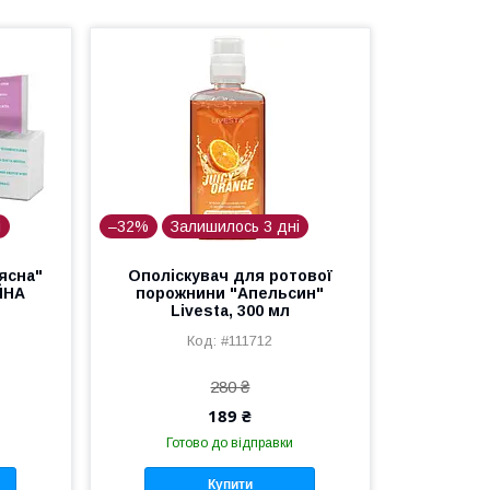
і
–32%
Залишилось 3 дні
 ясна"
Ополіскувач для ротової
ЕЙНА
порожнини "Апельсин"
Livesta, 300 мл
#111712
280 ₴
189 ₴
Готово до відправки
Купити