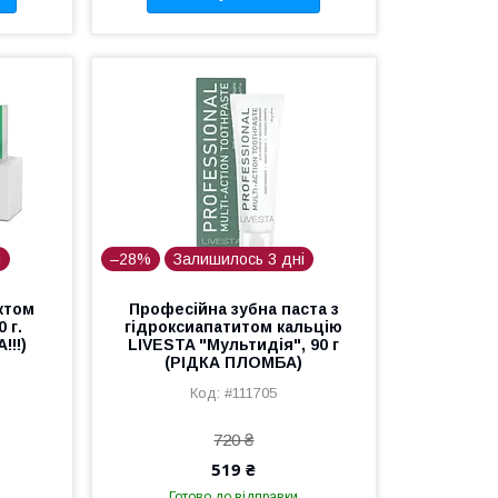
і
–28%
Залишилось 3 дні
ктом
Професійна зубна паста з
 г.
гідроксиапатитом кальцію
!!)
LIVESTA "Мультидія", 90 г
(РІДКА ПЛОМБА)
#111705
720 ₴
519 ₴
Готово до відправки