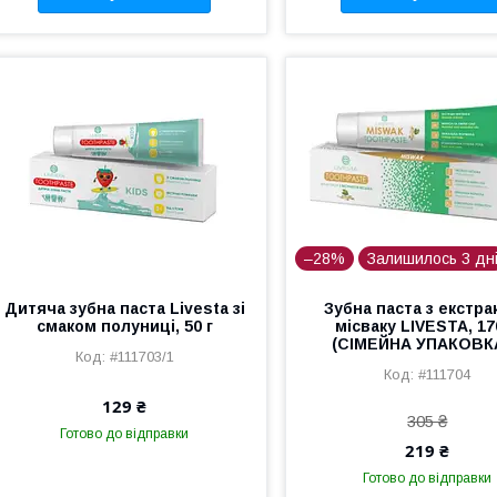
–28%
Залишилось 3 дн
Дитяча зубна паста Livesta зі
Зубна паста з екстра
смаком полуниці, 50 г
місваку LIVESTA, 170
(СІМЕЙНА УПАКОВКА!
#111703/1
#111704
129 ₴
305 ₴
Готово до відправки
219 ₴
Готово до відправки