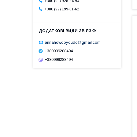
+380 (99) 928-84-94
+380 (99) 199-31-62
annahowdoyoudo@gmail.com
+380999288494
+380999288494