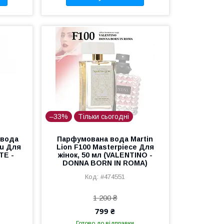
–33%
Тільки сьогодні
 вода
Парфумована вода Martin
ou Для
Lion F100 Masterpiece Для
TE -
жінок, 50 мл (VALENTINO -
DONNA BORN IN ROMA)
#474551
1 200 ₴
799 ₴
Готово до відправки