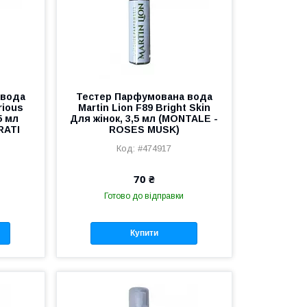
 вода
Тестер Парфумована вода
rious
Martin Lion F89 Bright Skin
5 мл
Для жінок, 3,5 мл (MONTALE -
RATI
ROSES MUSK)
#474917
70 ₴
Готово до відправки
Купити