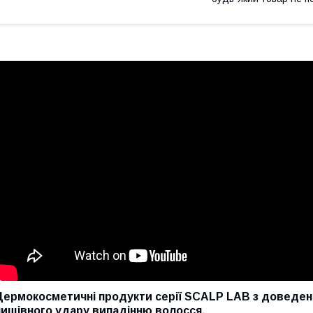
Дермокосметичні продукти серії SCALP LAB з доведен
нищівного удару випадінню волосся.