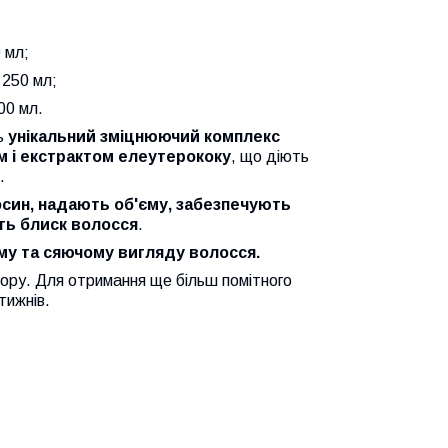
 мл;
 250 мл;
00 мл.
ь
унікальний зміцнюючий комплекс
м і екстрактом елеутерококу
, що діють
.
осин, надають об'єму, забезпечують
ть блиск волосся
.
му та сяючому вигляду волосся.
бору. Для отримання ще більш помітного
тижнів.