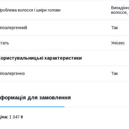
Випадінн
роблема волосся і шкіри голови
волосся,
іпоалергенний
Так
тать
Унісекс
Користувальницькі характеристики
іпоалергенно
Так
нформація для замовлення
іна:
1 347 ₴