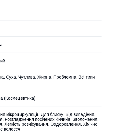
на
ний
а, Суха, Чутлива, Жирна, Проблемна, Всі типи
на (Космецевтика)
ня мікроциркуляції, Для блиску, Від випадіння,
, Розгладження посічених кінчиків, Зволоження,
я, Легкість розчісування, Оздоровлення, Хімічно
е волосся