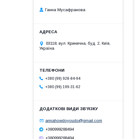
Ганна Мусафранова
03118, вул. Кринична, буд. 2, Київ,
Україна
+380 (99) 928-84-94
+380 (99) 199-31-62
annahowdoyoudo@gmail.com
+380999288494
+380999288494