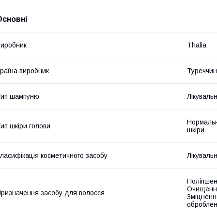
Основні
иробник
Thalia
раїна виробник
Туреччи
Тип шампуню
Лікуваль
Нормальн
ип шкіри голови
шкіри
ласифікація косметичного засобу
Лікуваль
Поліпшен
Очищення
ризначення засобу для волосся
Зміцненн
оброблен