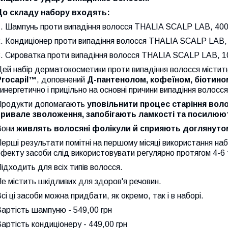
До складу набору входять:
1. Шампунь проти випадіння волосся THALIA SCALP LAB, 400
2. Кондиціонер проти випадіння волосся THALIA SCALP LAB,
3. Сироватка проти випадіння волосся THALIA SCALP LAB, 1
ей набір дерматокосметики проти випадіння волосся містит
Procapil™
, доповнений
Д-пантенолом, кофеїном, біотино
инергетично і прицільно на основні причини випадіння волосся
Продукти допомагають
уповільнити процес старіння вол
тривале зволоження, запобігають ламкості та посилюю
Вони
живлять волосяні фолікули й сприяють доглянуто
ерші результати помітні на першому місяці використання на
фекту засоби слід використовувати регулярно протягом 4-6 
ідходить для всіх типів волосся.
е містить шкідливих для здоров'я речовин.
сі ці засоби можна придбати, як окремо, так і в наборі.
артість шампуню - 549,00 грн
артість кондиціонеру - 449,00 грн