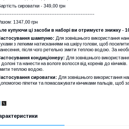
артість сироватки - 349,00 грн
-------------------------------------------------------
азом: 1347,00 грн
Але купуючи ці засоби в наборі ви отримуєте знижку - 10
Застосування шампуню:
Для зовнішнього використання нан
ухами з легкими натисканнями на шкіру голови, щоб посилити 
анесення, після чого ретельно змити теплою водою. За необ
Застосування кондиціонеру:
Для зовнішнього використанн
 долоні та нанести на вологе волосся від коренів до кінчиків
змити теплою водою.
Застосування сироватки:
Для зовнішнього використання на
опомогою піпетки та помасажувати кінчиками пальців, щоб з
арактеристики