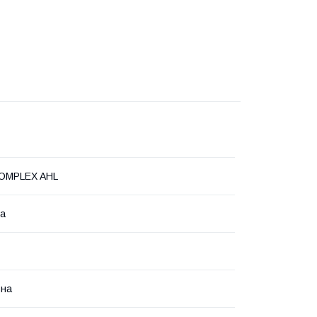
OMPLEX AHL
на
ьна