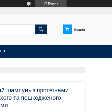
Кошик
Кошик
МІН
й шампунь з протеїнами
ухого та пошкодженого
 мл