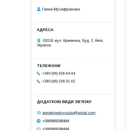
Ганна Мусафранова
03118, вул. Кринична, буд. 2, Київ,
Україна
+380 (99) 928-84-94
+380 (99) 199-31-62
annahowdoyoudo@gmail.com
+380999288494
+380999288494