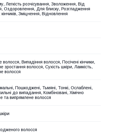
у, Легкість розчісування, Зволоження, Від
я, Оздоровлення, Для блиску, Розгладження
 кінчиків, Зміцнення, Відновлення
 волосся, Випадіння волосся, Посічені кінчики,
е зростання волосся, Сухість шкіри, Ламкість,
е волосся
мальні, Пошкоджені, Тьмяні, Тонкі, Ослаблені,
хильні до випадання, Комбіновані, Хімічно
е та випрямлене волосся
шкіри
одженого волосся