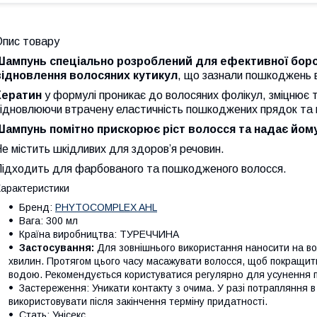
Опис товару
Шампунь спеціально розроблений для ефективної боро
відновлення волосяних кутикул
, що зазнали пошкоджень в
Кератин
у формулі проникає до волосяних фолікул, зміцнює т
відновлюючи втрачену еластичність пошкоджених прядок та 
Шампунь помітно прискорює ріст волосся та надає йом
е містить шкідливих для здоров’я речовин.
Підходить для фарбованого та пошкодженого волосся.
арактеристики
Бренд:
PHYTOCOMPLEX AHL
Вага: 300 мл
Країна виробництва: ТУРЕЧЧИНА
Застосування:
Для зовнішнього використання наносити на вол
хвилин. Протягом цього часу масажувати волосся, щоб покращи
водою. Рекомендується користуватися регулярно для усунення 
Застереження: Уникати контакту з очима. У разі потрапляння в
використовувати після закінчення терміну придатності.
Стать: Унісекс