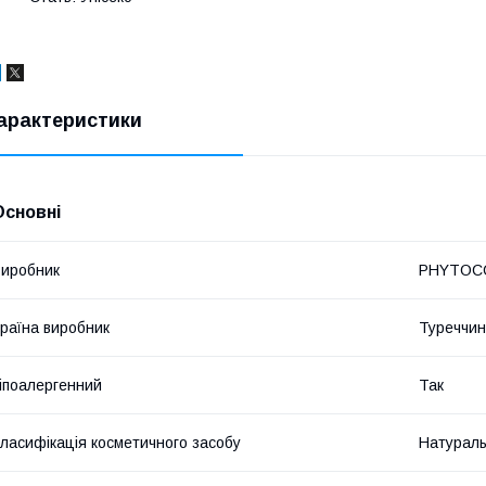
арактеристики
Основні
иробник
PHYTOC
раїна виробник
Туреччи
іпоалергенний
Так
ласифікація косметичного засобу
Натурал