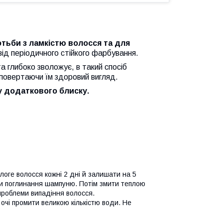
тьби з ламкістю волосся та для
ід періодичного стійкого фарбування.
а глибоко зволожує, в такий спосіб
повертаючи їм здоровий вигляд.
у додаткового блиску.
оге волосся кожні 2 дні й залишати на 5
ти поглинання шампуню. Потім змити теплою
проблеми випадіння волосся.
 очі промити великою кількістю води. Не