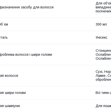
Для об'єм
ризначення засобу для волосся
випадінн
посічених
б`єм
300 мл
тать
Унісекс
Стоншене
роблема волосся і шкіри голови
Ослаблен
Ослаблен
Сухі, Нор
ип волосся
Ламке, С
оброблен
ип шкіри голови
Всі типи 
Тип шампуню
Для пошк