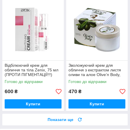
Відбілюючий крем для
Зволожуючий крем для
обличчя та тіла Zenix, 75 мл
обличчя з екстрактом листя
(ПРОТИ ПІГМЕНТАЦІЇ!!!)
оливи та алое Olive’n Body,
100 мл
Готово до відправки
Готово до відправки
600
470
₴
₴
Купити
Купити
Показати ще