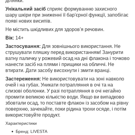
ділянки.
Унікальний засіб
сприяє формуванню захисного
шару шкіри при зниженні її бар'єрної функції, запобігає
появі нових висипів.
Не містить шкідливих для здоров'я речовин.
Вік:
14+
Застосування:
Для зовнішнього використання. Не
струшувати пляшку перед використанням! Занурити
ватну паличку у рожевий осад на дні флакона і точково
нанести засiб на плями і прищики на обличчі. Не
втирати. Дати засобу висохнути і змити вранці.
Застереження:
Не використовувати на зоні навколо
очей і на губах. Уникати потрапляння в очі та на
слизові оболонки. У разі потрапляння в очі негайно
промити великою кількістю води. Якщо ви випадково
збовтали осад, то поставте флакон із засобом на рівну
поверхню, зачекайте, поки рідина трохи осяде, і потім
використовуйте продукт.
Характеристики
Бренд: LIVESTA