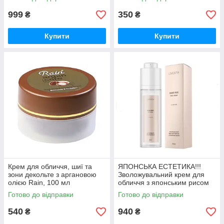
999
350
₴
₴
Купити
Купити
Крем для обличчя, шиї та
ЯПОНСЬКА ЕСТЕТИКА!!!
зони декольте з аргановою
Зволожувальний крем для
олією Rain, 100 мл
обличчя з японським рисом
LIVESTA, 50 мл
Готово до відправки
Готово до відправки
540
940
₴
₴